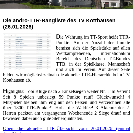
Die
andro
-TTR-Rangliste des TV Kotthausen
(26.01.2026)
D
ie Währung im TT-Sport heißt TTR-
Punkte. An der Anzahl der Punkte
bemisst sich die Spielstärke auf allen
Wettkampfebenen, international/im
Bereich des Deutschen TT-Bundes
TTB, in der Spielklasse, Mannschaft
und auch im Verein. Auf dieser Seite
bilden wir möglichst zeitnah die aktuelle TTR-Hierarchie beim TV
Kotthausen ab.
H
ighlights: Tobi Kluge nach 2 Einzelsiegen weiter Nr. 1 im Verein!
Seit 8 Spielen unbesiegt 59 Punkte rauf! Glückwunsch! 4
Mitspieler bleiben ihm eng auf den Fersen und verzeichnen alle
über 1800 TTR-Punkte!! Holla die Waldfee! 3 Akteure der 2.
Herren packten am vergangenen Wochenende 2 Siege drauf und
bewiesen dabei auch gute Steherqualitäten.
Oben die aktuelle TTR-Übersicht vom 26.01.2026 (einmal